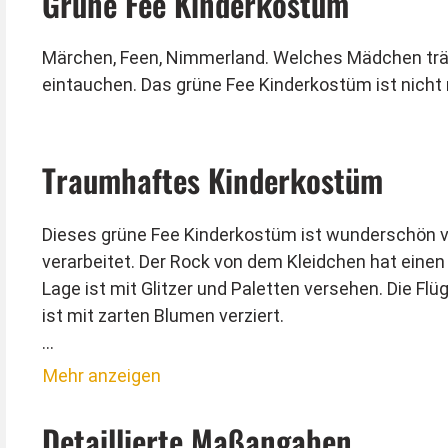
Grüne Fee Kinderkostüm
Märchen, Feen, Nimmerland. Welches Mädchen trä
eintauchen. Das grüne Fee Kinderkostüm ist nicht 
Traumhaftes Kinderkostüm
Dieses grüne Fee Kinderkostüm ist wunderschön ver
verarbeitet. Der Rock von dem Kleidchen hat einen
Lage ist mit Glitzer und Paletten versehen. Die F
ist mit zarten Blumen verziert.
Tipp vom Kostümpalast:
Mehr anzeigen
Mit etwas Glitzer im Gesicht wirkt das Kostüm noc
Detaillierte Maßangaben