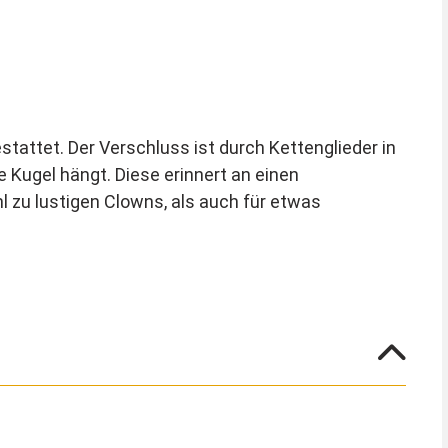
attet. Der Verschluss ist durch Kettenglieder in
 Kugel hängt. Diese erinnert an einen
l zu lustigen Clowns, als auch für etwas
. Passend zum Vintage Look der
 gut geht das mit brauner Stempelfarbe und einem