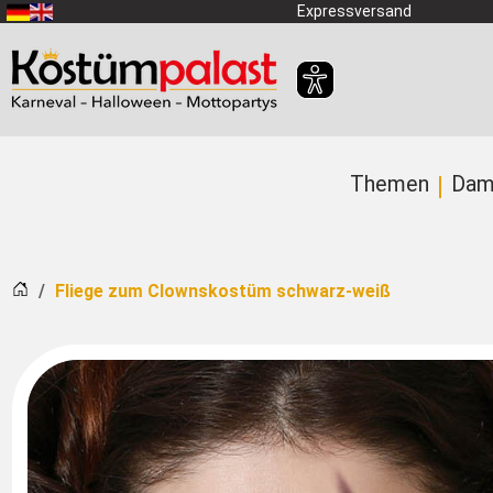
Zum Hauptinhalt springen
Expressversand
Themen
Dam
Startseite
Fliege zum Clownskostüm schwarz-weiß