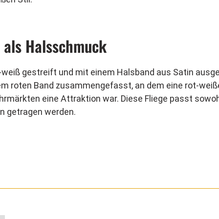
l als Halsschmuck
eiß gestreift und mit einem Halsband aus Satin ausgest
einem roten Band zusammengefasst, an dem eine rot-weiße
rmärkten eine Attraktion war. Diese Fliege passt sowoh
en getragen werden.
 Zirkuskostüme mit Korsagen längst für sich entdeckt
ndern mit etwas brauner Farbe auf Antik trimmen. Sehr