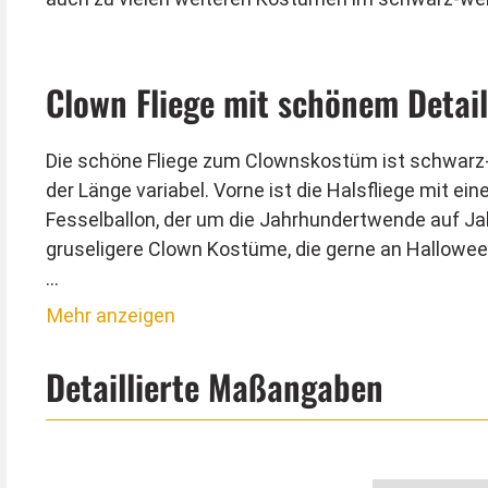
Clown Fliege mit schönem Detai
Die schöne Fliege zum Clownskostüm ist schwarz-w
der Länge variabel. Vorne ist die Halsfliege mit 
Fesselballon, der um die Jahrhundertwende auf Jah
gruseligere Clown Kostüme, die gerne an Hallowe
Kostümtipp von Kostümpalast:
Mehr anzeigen
Auch die Steampunk Szene hat Vintage Clowns und
Jahrhundertwende können Sie die Fliege an den Rä
Detaillierte Maßangaben
Schwämmchen.