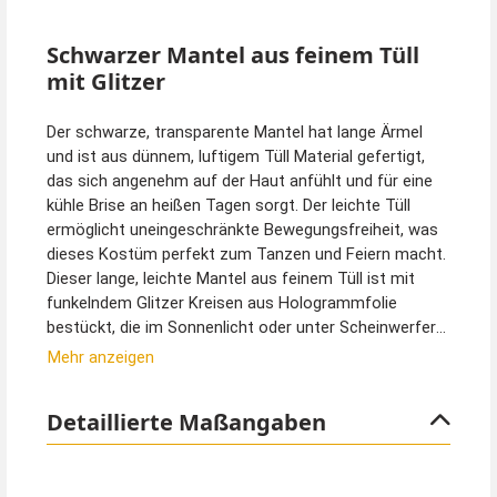
Schwarzer Mantel aus feinem Tüll
mit Glitzer
Der schwarze, transparente Mantel hat lange Ärmel
und ist aus dünnem, luftigem Tüll Material gefertigt,
das sich angenehm auf der Haut anfühlt und für eine
kühle Brise an heißen Tagen sorgt. Der leichte Tüll
ermöglicht uneingeschränkte Bewegungsfreiheit, was
dieses Kostüm perfekt zum Tanzen und Feiern macht.
Dieser lange, leichte Mantel aus feinem Tüll ist mit
funkelndem Glitzer Kreisen aus Hologrammfolie
bestückt, die im Sonnenlicht oder unter Scheinwerfern
glitzert und funkeln.
Mehr anzeigen
Mit seinem eleganten Design ist der Mantel vielseitig
kombinierbar und lässt sich über nahezu jedes Outfit
Detaillierte Maßangaben
tragen. Er verleiht jedem Look sofort eine glamouröse
Note und ist ideal, um bei Musikfestivals,
Sommerpartys oder Karnevalsveranstaltungen im