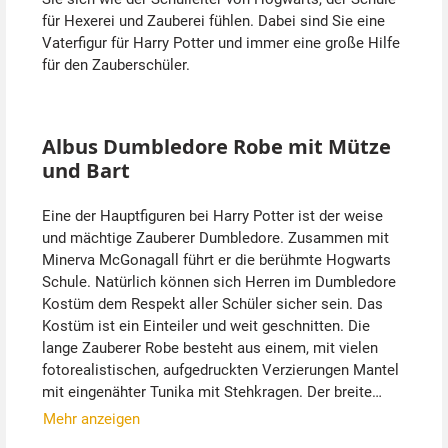
für Hexerei und Zauberei fühlen. Dabei sind Sie eine
Vaterfigur für Harry Potter und immer eine große Hilfe
für den Zauberschüler.
Albus Dumbledore Robe mit Mütze
und Bart
Eine der Hauptfiguren bei Harry Potter ist der weise
und mächtige Zauberer Dumbledore. Zusammen mit
Minerva McGonagall führt er die berühmte Hogwarts
Schule. Natürlich können sich Herren im Dumbledore
Kostüm dem Respekt aller Schüler sicher sein. Das
Kostüm ist ein Einteiler und weit geschnitten. Die
lange Zauberer Robe besteht aus einem, mit vielen
fotorealistischen, aufgedruckten Verzierungen Mantel
mit eingenähter Tunika mit Stehkragen. Der breite
Schalkragen ist so eingenäht, dass der daraus
Mehr anzeigen
entstehende 3D Effekt vermuten lässt, dass es sich