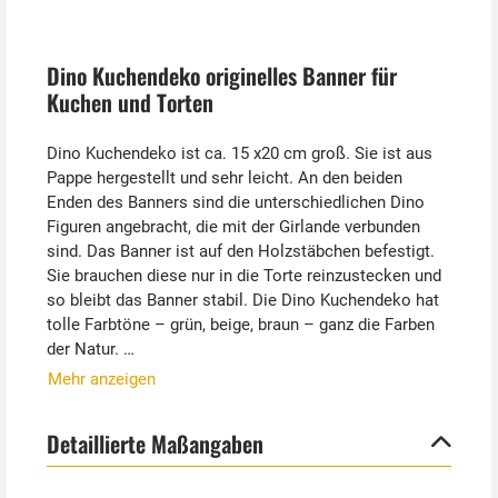
Dino Kuchendeko originelles Banner für
Kuchen und Torten
Dino Kuchendeko ist ca. 15 x20 cm groß. Sie ist aus
Pappe hergestellt und sehr leicht. An den beiden
Enden des Banners sind die unterschiedlichen Dino
Figuren angebracht, die mit der Girlande verbunden
sind. Das Banner ist auf den Holzstäbchen befestigt.
Sie brauchen diese nur in die Torte reinzustecken und
so bleibt das Banner stabil. Die Dino Kuchendeko hat
tolle Farbtöne – grün, beige, braun – ganz die Farben
der Natur.
Mehr anzeigen
Torte ist nicht im Lieferumfang enthalten.
Detaillierte Maßangaben
Tipp von Kostümpalast:
In unserem Online Shop können Sie unterschiedliche
Party Dekorationselemente zum Thema Dinosaurier