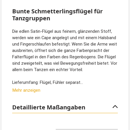
Bunte Schmetterlingsflügel für
Tanzgruppen
Die edlen Satin-Flügel aus feinem, glänzenden Stoff,
werden wie ein Cape angelegt und mit einem Halsband
und Fingerschlaufen befestigt. Wenn Sie die Arme weit
ausbreiten, öffnet sich die ganze Farbenpracht der
Falterflügel in den Farben des Regenbogens. Die Flügel
sind zweigeteilt, was viel Bewegungsfreiheit bietet. Vor
allem beim Tanzen ein echter Vorteil.
Lieferumfang: Flügel, Fühler separat
Mehr anzeigen
Der Clou:
Die Schmetterlingsflügel sind auf beiden Seiten
Detaillierte Maßangaben
bedruckt, d.h. satt leuchtende Farben von beiden
Seiten. Produktionstechnisch kann immer nur eine
Seite bedruckt werden. Wir haben eine
Spezialanfertigung machen lassen und 2 Flügel