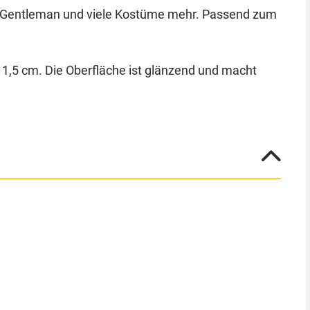
en, Gentleman und viele Kostüme mehr. Passend zum
 11,5 cm. Die Oberfläche ist glänzend und macht
n keinen Reklamationsgrund dar, da wir den Zylinder
n Sie einfach an drei Stellen Schaumstoff einkleben