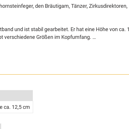
chornsteinfeger, den Bräutigam, Tänzer, Zirkusdirektor
tband und ist stabil gearbeitet. Er hat eine Höhe von ca.
gibt verschiedene Größen im Kopfumfang.
nder kleine Verarbeitungsfehler haben kann. Diese stelle
et.
 geeignet. Sollte der Zylinder etwas zu groß sein, könne
iebig anpassen.
ößerer Hut.
e ca. 12,5 cm