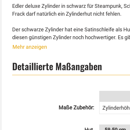
Edler deluxe Zylinder in schwarz für Steampunk, S
Frack darf natürlich ein Zylinderhut nicht fehlen.
Der schwarze Zylinder hat eine Satinschleife als Hu
diesen günstigen Zylinder noch hochwertiger. Es 
Mehr anzeigen
Wir möchten Sie darüber informieren, dass der Zyli
preislich angepasst haben.
Detaillierte Maßangaben
Größe 57-58 ist in der Regel eher für Damen geeign
Größe 59 cm und Größe 59-60 ist oft eher für Herren
(Haushaltsschwamm). So können Sie die Größe bel
Maße Zubehör:
Bei fülligen Frisuren oder Perücken passt oft ein gr
Zylinderhöh
Tipp von Kostümpalast:
Hut
58-59 cm