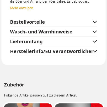
die 60er und Anfang der 70er Jahre. Es gab sogar
Tapeten mit diesem Muster. Die schönen Retro
Mehr anzeigen
Ohrringe passen hervorragend auf die nächste
Schlagerparty. Sie können wählen zwischen den Farben
Bestellvorteile
Pink, Gelb, Orange und Grün.
Wasch- und Warnhinweise
Die abgebildete Bluse ist nicht im Lieferumfang
enthalten.
Lieferumfang
Bitte beachten Sie: Ohrringe sind Hygieneartikel und
Herstellerinfo/EU Verantwortlicher
werden versiegelt geliefert. Diese Artikel können nur
ungeöffnet zurückgegeben werden.
Zubehör
Folgende Artikel passen gut zu diesem Artikel.