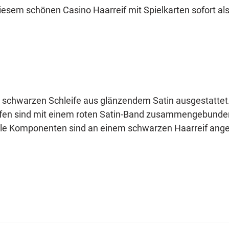
esem schönen Casino Haarreif mit Spielkarten sofort als 
, schwarzen Schleife aus glänzendem Satin ausgestattet. 
en sind mit einem roten Satin-Band zusammengebunden. D
Alle Komponenten sind an einem schwarzen Haarreif angeb
ice im Wunderland Kleid. Ein wunderbares und ausgefalle