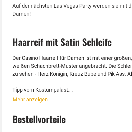
Auf der nächsten Las Vegas Party werden sie mit di
Damen!
Haarreif mit Satin Schleife
Der Casino Haarreif für Damen ist mit einer großen
weißen Schachbrett-Muster angebracht. Die Schleif
zu sehen - Herz Königin, Kreuz Bube und Pik Ass. 
Tipp vom Kostümpalast:
Dieser Haarreif passt auch gut zu einem blauen Al
Mehr anzeigen
kombinieren können.
Bestellvorteile