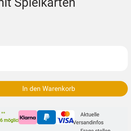
it Spielkarten
In den Warenkorb
 **
Aktuelle
26
möglich
Versandinfos
Frage stellen