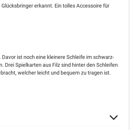
Glücksbringer erkannt. Ein tolles Accessoire für
Davor ist noch eine kleinere Schleife im schwarz-
rei Spielkarten aus Filz sind hinter den Schleifen
racht, welcher leicht und bequem zu tragen ist.
nes Accessoire, das Sie mit vielen Kostümen