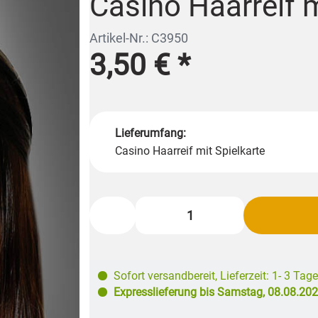
Casino Haarreif m
Artikel-Nr.: C3950
3,50 €
*
Lieferumfang:
Casino Haarreif mit Spielkarte
Sofort versandbereit
,
Lieferzeit: 1- 3 Tage
Expresslieferung bis
Samstag, 08.08.20