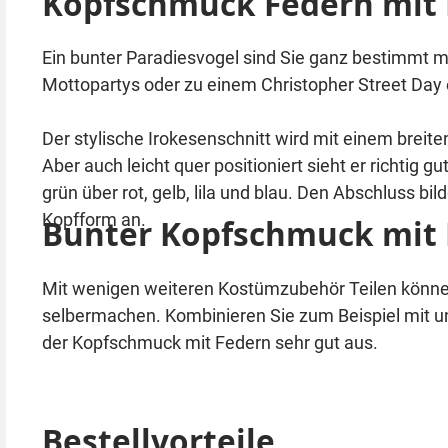
Kopfschmuck Federn mit 
Ein bunter Paradiesvogel sind Sie ganz bestimmt m
Mottopartys oder zu einem Christopher Street Day e
Der stylische Irokesenschnitt wird mit einem breit
Aber auch leicht quer positioniert sieht er richtig 
grün über rot, gelb, lila und blau. Den Abschluss b
Kopfform an.
Bunter Kopfschmuck mit
Mit wenigen weiteren Kostümzubehör Teilen könn
selbermachen. Kombinieren Sie zum Beispiel mit u
der Kopfschmuck mit Federn sehr gut aus.
Bestellvorteile