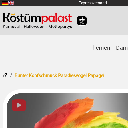
Zum Hauptinhalt springen
Expressversand
Themen
Dam
Startseite
Bunter Kopfschmuck Paradiesvogel Papagei