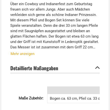
Über ein Cowboy und Indianerfest zum Geburtstag
freuen sich vor allem Jungs. Aber auch Mädchen
verkleiden sich gerne als schöne Indianer Prinzessin.
Mit diesem Pfeil und Bogen Set können Sie viele
Spiele veranstalten. Denn die drei 33 cm langen Pfeile
sind mit Saugnäpfen ausgestattet und bleiben an
glatten Flächen haften. Der Bogen ist etwa 63 cm lang
und der Griff ist mit Kunststoff in Lederoptik gestaltet.
Das Messer ist ist zusammen mit dem Griff 22 cm
lang und wird Jungs begeistern. Ein tolles Set.
Mehr anzeigen
Natürlich ist das Pfeil und Bogen Set für Kinder auch
Detaillierte Maßangaben
perfekt für den Kinderfasching geeignet. Und
Indianerkostüm sind der Klassiker!
Maße Zubehör:
Bogen ca. 63 cm, Pfeil ca. 33 cm lan