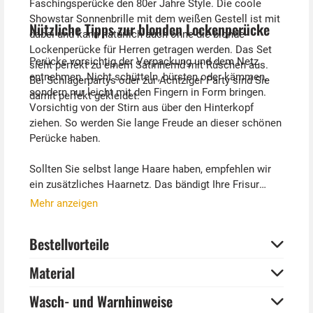
Faschingsperücke den 80er Jahre Style. Die coole
Showstar Sonnenbrille mit dem weißen Gestell ist mit
Nützliche Tipps zur blonden Lockenperücke
dabei und kann natürlich auch ohne die blonde
Lockenperücke für Herren getragen werden. Das Set
Perücke vorsichtig der Verpackung und dem Netz
sieht perfekt zu einem Satinhemd mit Rüschen aus.
entnehmen. Nicht schütteln, bürsten oder kämmen,
Bei Schlagerpartys oder zur Achtziger Party sind Sie
sondern nur leicht mit den Fingern in Form bringen.
damit perfekt gekleidet.
Vorsichtig von der Stirn aus über den Hinterkopf
ziehen. So werden Sie lange Freude an dieser schönen
Perücke haben.
Sollten Sie selbst lange Haare haben, empfehlen wir
ein zusätzliches Haarnetz. Das bändigt Ihre Frisur
unter der Perücke und gibt ihr zusätzlich Halt.
Mehr anzeigen
Mikrofon, Armbanduhr und Hemd sind nicht im
Bestellvorteile
Lieferumfang enthalten. Satinhemden und Mikrofon-
Attrappe können separat bestellt werden.
Material
Wasch- und Warnhinweise