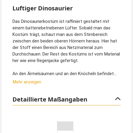
Luftiger Dinosaurier
Das Dinosaurierkostüm ist raffiniert gestaltet mit
einem batteriebetriebenen Lüfter. Sobald man das
Kostüm trägt, schaut man aus dem Stirnbereich
zwischen den beiden oberen Hörnern heraus. Hier hat
der Stoff einen Bereich aus Netzmaterial zum
Durchschauen. Der Rest des Kostüms ist vom Material
her wie eine Regenjacke gefertigt.
An den Ärmelsäumen und an den Knöcheln befindet
sich ein Gummizug, damit keine Luft austritt. Eine
Mehr anzeigen
Beschreibung für den Lüfter am Kostüm ist mit im
Lieferumfang enthalten.Es ist extrem wichtig, dass alle
Detaillierte Maßangaben
Öffnungen am Kragen, Bauch und den Armen luftdicht
verschlossen sind. Nur dann kann das Kostüm
einwandfrei funktionieren.
Bitte beachten Sie beim Anziehen des Kostüms, dass
zuerst der obere Bereich gut an den Schultern sitzt.