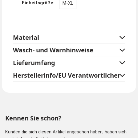
Einheitsgröße:
M-XL
Dann erst werden die Beine angepasst. Schuhe bitte
am Schluss anziehen.
Mit dem aufblasbaren Triceratops Kostüm können Sie
sich gut hinsetzen, da sich die Luft einfach neu verteilt.
Material
Für den Gang zur Toilette das Gebläse einfach
ausschalten.
Wasch- und Warnhinweise
Lieferumfang
Herstellerinfo/EU Verantwortlicher
Kennen Sie schon?
Kunden die sich diesen Artikel angesehen haben, haben sich