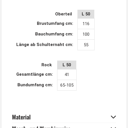
Oberteil
L 50
HEMD: 90,00% BAUMWOLLE 10,00% SPANDEX
Brustumfang cm:
116
ROCK: 68,00% POLYESTER 32,00% POLYURETHAN
Bauchumfang cm:
100
Länge ab Schulternaht cm:
55
Rock
L 50
Gesamtlänge cm:
41
Bundumfang cm:
65-105
Material