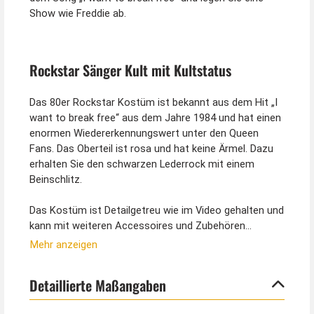
Show wie Freddie ab.
Rockstar Sänger Kult mit Kultstatus
Das 80er Rockstar Kostüm ist bekannt aus dem Hit „I
want to break free“ aus dem Jahre 1984 und hat einen
enormen Wiedererkennungswert unter den Queen
Fans. Das Oberteil ist rosa und hat keine Ärmel. Dazu
erhalten Sie den schwarzen Lederrock mit einem
Beinschlitz.
Das Kostüm ist Detailgetreu wie im Video gehalten und
kann mit weiteren Accessoires und Zubehören
erweitert werden. Hierzu können Sie eine Perücke und
Mehr anzeigen
ein Bart, sowie das Mikro und eine Netzstrumpfhose
dazu bestellen. All das erhalten Sie ebenfalls bei uns im
Detaillierte Maßangaben
Shop. Als 80er Jahre Sänger können Sie so in einer
Rockband überzeugen.