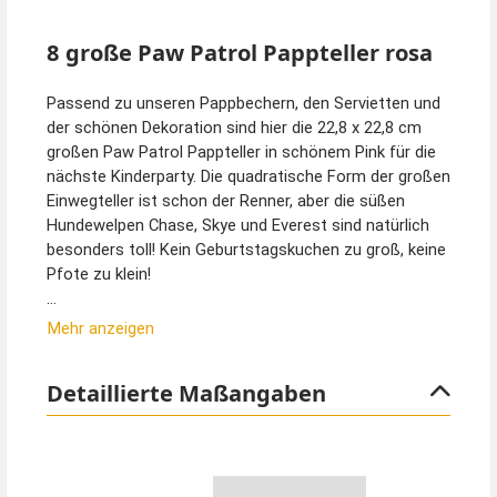
8 große Paw Patrol Pappteller rosa
Passend zu unseren Pappbechern, den Servietten und
der schönen Dekoration sind hier die 22,8 x 22,8 cm
großen Paw Patrol Pappteller in schönem Pink für die
nächste Kinderparty. Die quadratische Form der großen
Einwegteller ist schon der Renner, aber die süßen
Hundewelpen Chase, Skye und Everest sind natürlich
besonders toll! Kein Geburtstagskuchen zu groß, keine
Pfote zu klein!
Tipp von Kostümpalast:
Mehr anzeigen
In unserem Partyzubehör finden Sie auch das große
Paw Patrol Dekoset speziell für Mädchen, Folienballons
Detaillierte Maßangaben
der Paw Patrol und viele weitere Dekorationsmittel.
Natürlich haben wir auch die Kostüme für Kinder im
Sortiment. Das wird eine tolle Kinderparty!