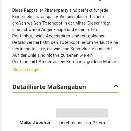
Diese Pappteller Piratenparty sind perfekt für jede
Kindergeburtstagsparty. Sie sind blau mit einem
großen weißen Totenkopf in der Mitte. Dieser trägt
eine schwarze Augenklappe und einen roten
Piratenhut, beide Accessoires sind mit goldenen
Details verziert. Um den Totenkopf herum verläuft eine
gestrichelte Linie, die wie eine Schatzkarte aussieht.
Auf der Linie sind Motive zu sehen wie ein
Piratenschiff Steuerrad, ein Kompass, goldene Münzen
und eine Schatztruhe. Der Rand dieser Pappteller ist
Mehr anzeigen
Gold und glänz wie der Piratenschatz selbst. Die
Piraten Pappteller sind ca. 23 cm groß und Sie erhalten
Detaillierte Maßangaben
8 Stück im Set. Durch die goldenen Elemente wirkt
diese Partydeko gleich viel edler.
Tipp von Kostümpalast:
Passend zum Pappteller Piratenparty haben wir für Sie
in unserem Shop viele weitere tolle Produkte, die Sie
Maße Zubehör:
Durchmesser ca. 23 cm
perfekt kombinieren können, z.B. Pappbecher,