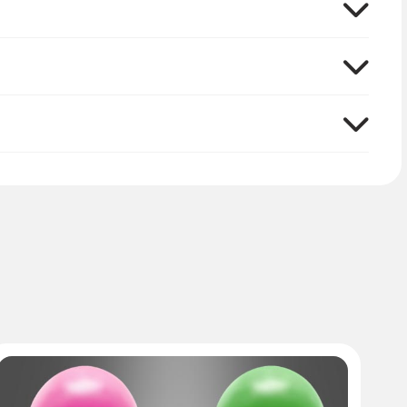
Dekorieren noch nie. Alles, was Sie noch
koration – die schönen Party Rosetten passen
tige Klebeband nicht benutzen, sondern die
ch der Party wieder zusammenfalten und immer