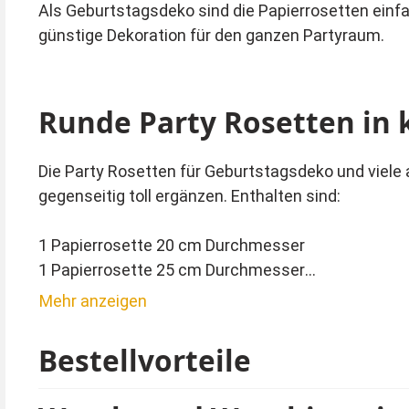
Als Geburtstagsdeko sind die Papierrosetten einfa
günstige Dekoration für den ganzen Partyraum.
Runde Party Rosetten in 
Die Party Rosetten für Geburtstagsdeko und viele a
gegenseitig toll ergänzen. Enthalten sind:
1 Papierrosette 20 cm Durchmesser
1 Papierrosette 25 cm Durchmesser
1 Papierrosette 30 cm Durchmesser
Mehr anzeigen
Sie müssen nur noch die passende Farbe zu Ihrer
Bestellvorteile
Die runden Papierfächer mit dem schönen Lochmu