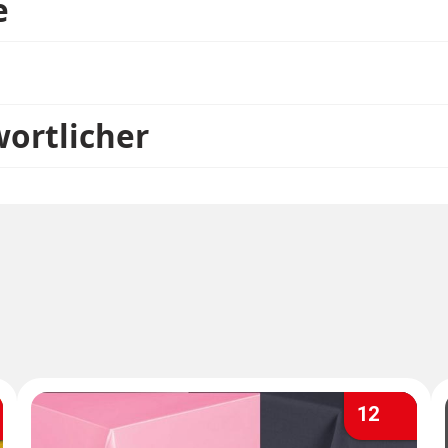
e
ls schon am Papierfächer befestigt. So einfach war das 
oder auch ganz einfach als Silvester oder Karnevals De
wortlicher
ll öfters benutzen zu können, sollten Sie das doppelsei
xieren. Dann können Sie die schöne Hängedekoration na
12