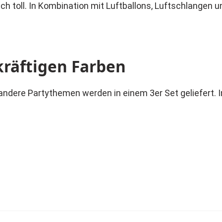
ch toll. In Kombination mit Luftballons, Luftschlangen 
kräftigen Farben
ndere Partythemen werden in einem 3er Set geliefert. Im
 Partydeko auswählen.
ster werden einfach aufgefaltet, mit dem angebrachte