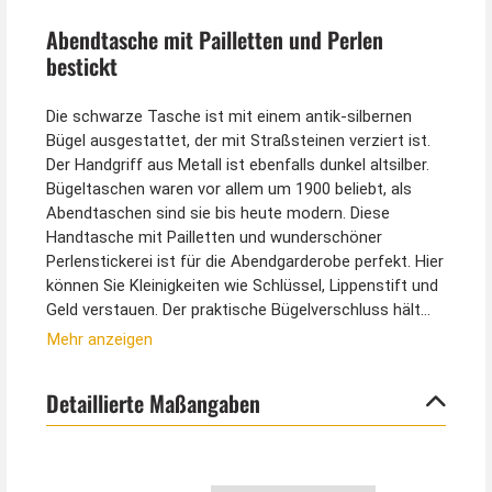
Abendtasche mit Pailletten und Perlen
bestickt
Die schwarze Tasche ist mit einem antik-silbernen
Bügel ausgestattet, der mit Straßsteinen verziert ist.
Der Handgriff aus Metall ist ebenfalls dunkel altsilber.
Bügeltaschen waren vor allem um 1900 beliebt, als
Abendtaschen sind sie bis heute modern. Diese
Handtasche mit Pailletten und wunderschöner
Perlenstickerei ist für die Abendgarderobe perfekt. Hier
können Sie Kleinigkeiten wie Schlüssel, Lippenstift und
Geld verstauen. Der praktische Bügelverschluss hält
Ihre kleinen Schätze sicher in der Tasche.
Mehr anzeigen
Die Handtasche ist ca. 22 x 13 x 6,5 cm groß. Innen ist
Detaillierte Maßangaben
die Tasche gefüttert und es ist eine kleine Innentasche
vorhanden. Eine ca. 110 cm lange Kette ist ebenfalls
vorhanden. Mit dieser können Sie die Tasche auch um
die Schulter hängen.