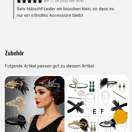
am
11.08.2025
von
Nicki
Sehr hübsch!! Leider ein bisschen klein, so dass es
nur ein stilvolles Accessoire bleibt.
Zubehör
Folgende Artikel passen gut zu diesem Artikel.
Vorherige
Nächs