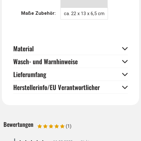
Tipp von Kostümpalast:
Maße Zubehör:
ca. 22 x 13 x 6,5 cm
Unsere Handtasche für 20er Jahre Kostüme passt
auch gut zu Steampunk, Gothic oder Vampiren, die es
gerne vornehm und edel mögen.
Material
Wasch- und Warnhinweise
Lieferumfang
Herstellerinfo/EU Verantwortlicher
Bewertungen
(1)