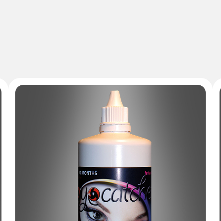
 weiche Kontaktlinsen) ein Jahr lang beliebig oft getr
t geeignet.
chlossen.