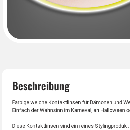
Beschreibung
Farbige weiche Kontaktlinsen für Dämonen und Werwolfkostüme in gelb-schwarz. Das Highlight für ihr Werwolf
Einfach der Wahnsinn im Karneval, an Halloween ode
Diese Kontaktlinsen sind ein reines Stylingproduk