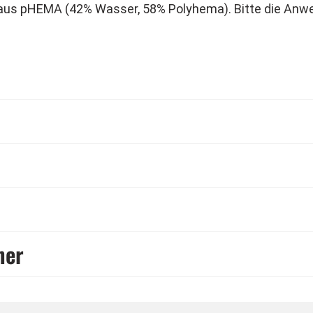
 aus pHEMA (42% Wasser, 58% Polyhema). Bitte die Anwe
 3 Monate anwendbar, geschlossene Linsen bis zu 5 Jahr
und hohen Tragekomfort. Hergestellt im Sandwich-Verfah
nsen und erhöhen den Tragekomfort.
inigungslösung und Aufbewahrungsbox. Bitte beachten 
rucken können.
möglich.
tanpassung durch einen Fachmann (Augenarzt oder Augeno
her
en sowie deren Handhabung, korrekter Pflege & Hygiene 
ch einen Fachmann durchzuführen. Diese Kontaktlinsen w
 werden ohne Sehstärke in steriler Kochsalzlösung geli