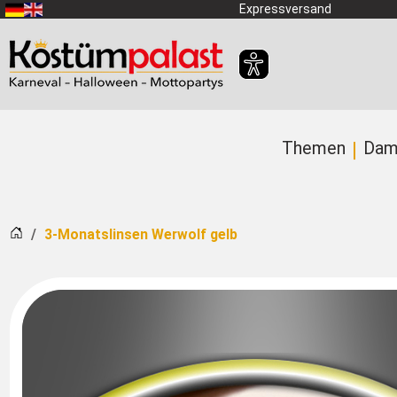
Zum Hauptinhalt springen
Expressversand
Themen
Dam
Startseite
3-Monatslinsen Werwolf gelb