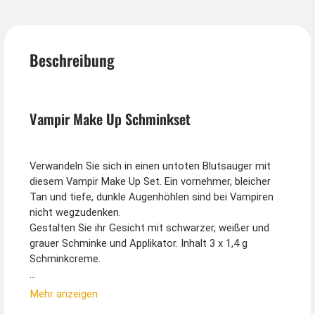
Beschreibung
Vampir Make Up Schminkset
Verwandeln Sie sich in einen untoten Blutsauger mit
diesem Vampir Make Up Set. Ein vornehmer, bleicher
Tan und tiefe, dunkle Augenhöhlen sind bei Vampiren
nicht wegzudenken.
Gestalten Sie ihr Gesicht mit schwarzer, weißer und
grauer Schminke und Applikator. Inhalt 3 x 1,4 g
Schminkcreme.
Tipp von Kostümpalast:
Mehr anzeigen
Für den perfekten Look sind Vampirzähne und