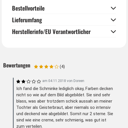
Blutkapseln oder Blutgel separat erhältlich. Eine große
Bestellvorteile
Auswahl an Kostümen für Vampire und Zubehör finden
Sie bei uns im Shop.
Lieferumfang
Auch einen Skelett Totenkopf können Sie mit diesem
Herstellerinfo/EU Verantwortlicher
Vampir Make up schminken. Diese drei Farbtöne
benötigt man für die meisten Halloweenkostüme.
Bewertungen
(4)
am
04.11.2018
von
Doreen
Ich fand die Schminke lediglich okay, Farben decken
nicht so wie auf dem Bild abgebildet. Sie sind sehr
blass, was aber trotzdem schick aussah an meiner
Tochter als Geisterbraut, aber niemals so intensiv
und deckend wie abgebildet. Somit nur 2 sterne. Sie
sind wie eine creme, sehr schmierig, was gut ist
zum verteilen.