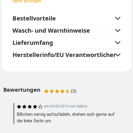
Mehr anzeigen
herstellen. Die Zahnräder sehen auch als Schmuck sehr
gut aus. Ohrringe, Ketten oder Armbänder sind schnell
Bestellvorteile
auf ein Satinband oder Lederbändel aufgefädelt. In
jedem Fall ein individuelles Einzelstück für Ihre
Wasch- und Warnhinweise
Verkleidung.
Lieferumfang
Packung mit ca. 11-15 Zahnrädern und Zierscheiben in
verschiedenen Größen. Inhalt kann variieren.
Herstellerinfo/EU Verantwortlicher
Durchmesser von ca. 0,5 cm - 3,5 cm.
Bewertungen
(3)
am
04.03.2019
von
Sabine
Bißchen nervig aufzufädeln, drehen sich gerne auf
die linke Seite um.