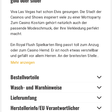
gold oder silber
Viva Las Vegas hat schon Elvis gesungen. Die Stadt der
Casinos und Shows inspiriert viele zu einer Mottoparty.
Zum Casino Kostüm gehört natürlich auch der
passende Modeschmuck, der Ihre Verkleidung perfekt
macht.
Ein Royal Flush Spielkarten Ring passt toll zum Anzug
oder zum Casino Hemd. Er ist noch etwas verstellbar
und gefällt vor allem Herren. An der breitesten Stelle
bei den Spielkarten ist der Ring ca. 1,4 cm breit. Der
Mehr anzeigen
Innendurchmesser beträgt 57,5 mm. Der Ring passt
auf schmälere Herrenfinger. Aber auch Damen können
Bestellvorteile
den Las Vegas Ring tragen. Wählen Sie die Ringfarbe,
die Ihnen am besten gefällt.
Wasch- und Warnhinweise
So ermitteln Sie Ihre Ringgröße:
Lieferumfang
1. Schneiden Sie bitte einen Papierstreifen von ca. 10
cm Länge und 1 cm Breite ab.
Herstellerinfo/EU Verantwortlicher
2. Den Streifen jetzt um den Finger wickeln und dort