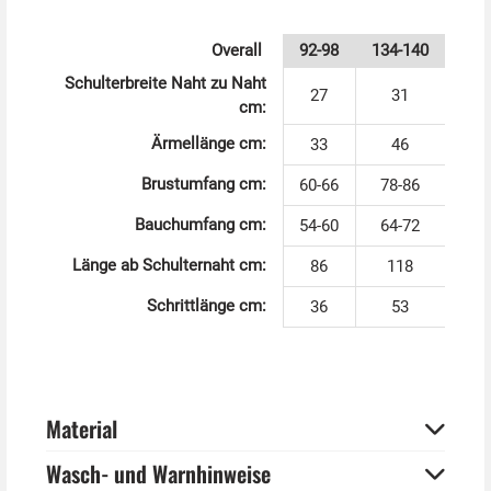
wird aber nicht erkannt. Sehr wichtig für jeden
Superhelden!
Overall
92-98
134-140
In diesem Kinderkostüm schlüpft man in die Rolle des
Schulterbreite Naht zu Naht
27
31
sehr beliebten Spider-Man, der genau wie Iron Man und
cm:
Captain America zu den beliebtesten Marvel Avengers
Ärmellänge cm:
33
46
Superhelden zählt.
Brustumfang cm:
60-66
78-86
Bauchumfang cm:
54-60
64-72
Länge ab Schulternaht cm:
86
118
Schrittlänge cm:
36
53
Material
Wasch- und Warnhinweise