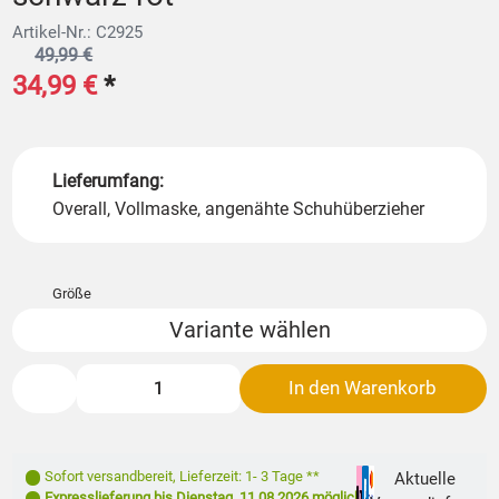
Artikel-Nr.: C2925
49,99 €
34,99 €
*
Lieferumfang:
Overall, Vollmaske, angenähte Schuhüberzieher
Größe
Variante wählen
In den Warenkorb
Sofort versandbereit
,
Lieferzeit: 1- 3 Tage **
Aktuelle
Expresslieferung bis
Dienstag, 11.08.2026
möglich