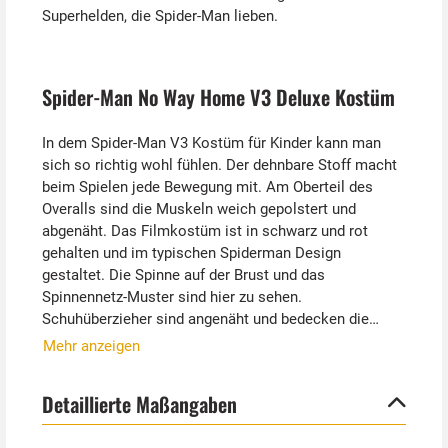
Superhelden, die Spider-Man lieben.
Spider-Man No Way Home V3 Deluxe Kostüm
In dem Spider-Man V3 Kostüm für Kinder kann man
sich so richtig wohl fühlen. Der dehnbare Stoff macht
beim Spielen jede Bewegung mit. Am Oberteil des
Overalls sind die Muskeln weich gepolstert und
abgenäht. Das Filmkostüm ist in schwarz und rot
gehalten und im typischen Spiderman Design
gestaltet. Die Spinne auf der Brust und das
Spinnennetz-Muster sind hier zu sehen.
Schuhüberzieher sind angenäht und bedecken die
eigenen Schuhe.
Mehr anzeigen
Natürlich ist auch die Stoffmaske mit dabei. Sie
Detaillierte Maßangaben
bedeckt den ganzen Kopf und die Augenlöcher sind
mit Netzstoff bedeckt. So kann man gut heraus sehen,