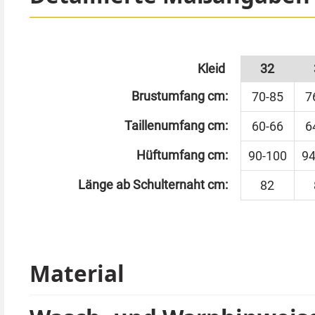
Tipp von Kostümpalast:
Ein Push-Up BH unter dem Kleid getragen macht ei
Blattmuster dazu bestellen.
Als passenden Partner haben wir für Herren das V
Kleid
32
Brustumfang cm:
70-85
7
Taillenumfang cm:
60-66
6
Hüftumfang cm:
90-100
94
Länge ab Schulternaht cm:
82
Material