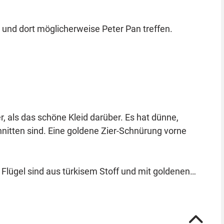
und dort möglicherweise Peter Pan treffen.
, als das schöne Kleid darüber. Es hat dünne,
hnitten sind. Eine goldene Zier-Schnürung vorne
Flügel sind aus türkisem Stoff und mit goldenen
. Die beiden weißen Schuh-Pompoms sind zusätzliche