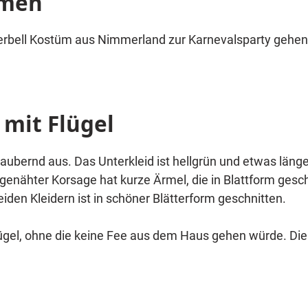
amen
rbell Kostüm aus Nimmerland zur Karnevalsparty gehen 
mit Flügel
ubernd aus. Das Unterkleid ist hellgrün und etwas länger
ngenähter Korsage hat kurze Ärmel, die in Blattform gesc
iden Kleidern ist in schöner Blätterform geschnitten.
ügel, ohne die keine Fee aus dem Haus gehen würde. Die 
erziehrung. Der grüne Haarreif glitzert wie da Überkleid
en.