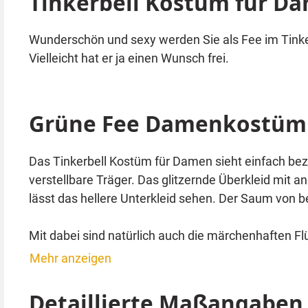
Tinkerbell Kostüm für D
Wunderschön und sexy werden Sie als Fee im Tinke
Vielleicht hat er ja einen Wunsch frei.
Grüne Fee Damenkostüm 
Das Tinkerbell Kostüm für Damen sieht einfach beza
verstellbare Träger. Das glitzernde Überkleid mit a
lässt das hellere Unterkleid sehen. Der Saum von be
Mit dabei sind natürlich auch die märchenhaften Fl
Linien verziert. Die Rückseite ist einfarbig ohne V
Mehr anzeigen
Zierde. Schuhe sind nicht im Lieferumfang enthalt
Detaillierte Maßangaben