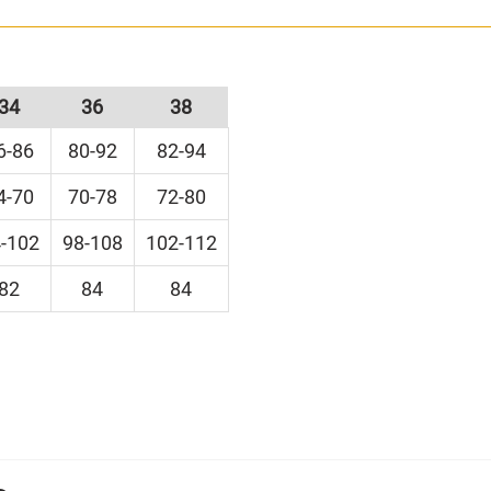
n wunderschönes Dekolleté. Wem das Kleid zu kurz ist, 
erlorener Jungen Peter Kostüm.
34
36
38
6-86
80-92
82-94
4-70
70-78
72-80
-102
98-108
102-112
82
84
84