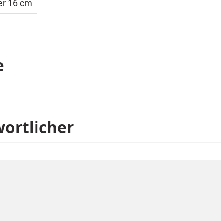
r 16 cm
e
wortlicher