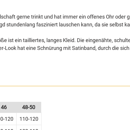
aft gerne trinkt und hat immer ein offenes Ohr oder gut
gd stundenlang fasziniert lauschen kann, da sie selbst
 ist ein tailliertes, langes Kleid. Die eingenähte, schu
r-Look hat eine Schnürung mit Satinband, durch die sich
bere Stoff hochgerafft und in den Gürtel gesteckt werden.
ang enthalten.
lalterhochzeit von Freunden oder einem Besuch auf einem
s.
halten.
46
48-50
ispiel einem Piratenhut können Sie sich im Handumdreh
0-120
110-120
ls Gruppenkostüm geeignet als Vagabundin in Robin Hoo