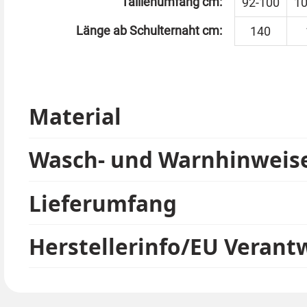
Taillenumfang cm:
92-100
10
Länge ab Schulternaht cm:
140
Material
Wasch- und Warnhinweis
Lieferumfang
Herstellerinfo/EU Verant