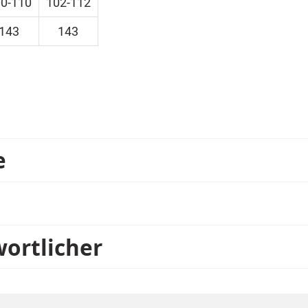
0-110
102-112
143
143
e
wortlicher