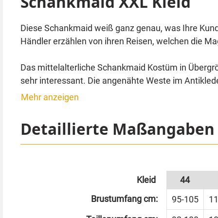
Schankmaid XXL Kleid
Diese Schankmaid weiß ganz genau, was Ihre Kundsch
Händler erzählen von ihren Reisen, welchen die Ma
Das mittelalterliche Schankmaid Kostüm in Übergröße
sehr interessant. Die angenähte Weste im Antiklede
Der Rockteil ist doppellagig. Bei Bedarf kann der o
Mehr anzeigen
Schnalle aus Kunststoff ist ebenfalls im Lieferumf
Detaillierte Maßangaben
Das Kleid passt ideal zu Anlässen wie einer Mitte
gerne gesehen, schließlich schenken Sie ja Bier au
Stiefel und Bierkrug sind nicht im Lieferumfang ent
Kleid
44
Brustumfang cm:
Unser Tipp: Mit dem passenden Zubehör wie zum Be
95-105
11
Schankmaid im berüchtigten Tortuga. Auch ideal a