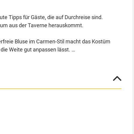
e Tipps für Gäste, die auf Durchreise sind.
 kaum aus der Taverne herauskommt.
lterfreie Bluse im Carmen-Stil macht das Kostüm
 die Weite gut anpassen lässt.
 Der Gürtel aus Kunstleder mit der goldenen
 Mittelaltermarkt. Als Schankmaid sind Sie immer
en in eine Seeräuberin verwandeln oder eine
ds Gefolge.