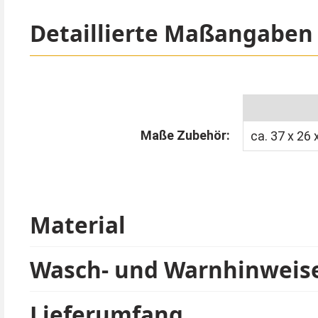
muss nicht erst aufwändig in Form gebracht werd
Detaillierte Maßangaben
Die Deluxe Dämon Schaumstoff Maske bedeckt das G
Generation ist perfekt geeignet für Cosplay Event
Diese teuflische Dämonenmaske passt sehr gut z
Maße Zubehör:
Tipp von Kostümpalast:
ca. 37 x 26
Schminken Sie Ihre Augenpartie unter der Maske sc
garantiert nicht erkannt.
Material
Wasch- und Warnhinweis
Lieferumfang