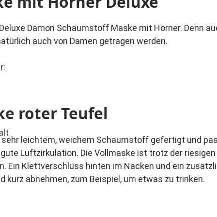
e mit Hörner Deluxe
hte Deluxe Dämon Schaumstoff Maske mit Hörner. Denn au
r natürlich auch von Damen getragen werden.
r:
e roter Teufel
alt
sehr leichtem, weichem Schaumstoff gefertigt und pass
te Luftzirkulation. Die Vollmaske ist trotz der riesige
 Ein Klettverschluss hinten im Nacken und ein zusätz
nd kurz abnehmen, zum Beispiel, um etwas zu trinken.
len Details werden Sie begeistern. Der gepresste Schaum