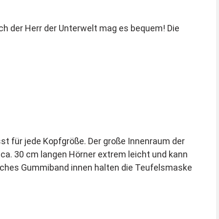
ch der Herr der Unterwelt mag es bequem! Die
t für jede Kopfgröße. Der große Innenraum der
n ca. 30 cm langen Hörner extrem leicht und kann
liches Gummiband innen halten die Teufelsmaske
stoff ist sehr leicht und formstabil. Die Maske