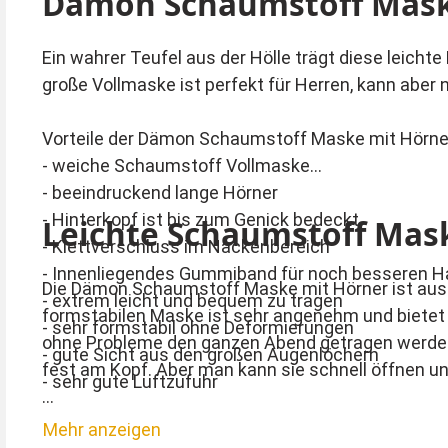
Dämon Schaumstoff Mask
Ein wahrer Teufel aus der Hölle trägt diese leic
große Vollmaske ist perfekt für Herren, kann abe
Vorteile der Dämon Schaumstoff Maske mit Hörne
- weiche Schaumstoff Vollmaske
- beeindruckend lange Hörner
- Hinterkopf ist bis zum Genick bedeckt
Leichte Schaumstoff Mask
- Klettverschluss im Nackenbereich
- Innenliegendes Gummiband für noch besseren H
Die Dämon Schaumstoff Maske mit Hörner ist aus 
- extrem leicht und bequem zu tragen
formstabilen Maske ist sehr angenehm und bietet gu
- sehr formstabil ohne Deformierungen
ohne Probleme den ganzen Abend getragen werden.
- gute Sicht aus den großen Augenlöchern
fest am Kopf. Aber man kann sie schnell öffnen u
- sehr gute Luftzufuhr
Das außergewöhnlich schöne Design und die stilvol
Mehr anzeigen