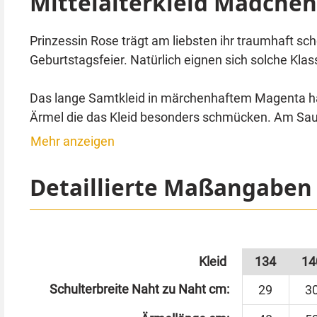
Mittelalterkleid Mädchen
Prinzessin Rose trägt am liebsten ihr traumhaft sc
Geburtstagsfeier. Natürlich eignen sich solche Kla
Das lange Samtkleid in märchenhaftem Magenta hat
Ärmel die das Kleid besonders schmücken. Am Saum 
mit goldenen Blüten und Ranken verziert.
Mehr anzeigen
Der Stoff-Gürtel ist aus einer schwarzen Borte gefer
Detaillierte Maßangaben
schwarzem Latex, antik-golden bemalt mit Edelste
Schuhe sind nicht im Lieferumfang enthalten.
Kleid
134
14
Schulterbreite Naht zu Naht cm:
29
3