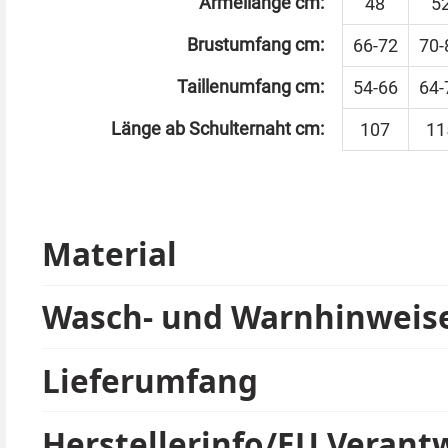
Ärmellänge cm:
48
5
Brustumfang cm:
66-72
70-
Taillenumfang cm:
54-66
64-
Länge ab Schulternaht cm:
107
11
Material
Wasch- und Warnhinweis
Lieferumfang
Herstellerinfo/EU Verant