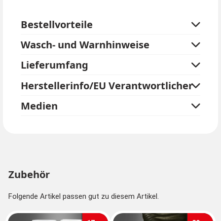
perfekten Look. Länge der Haare ca. 30 cm.
Bestellvorteile
Diese Frisur eignet sich hervorragend zu allen 20er
Jahre Charleston Kostümen und für extravagante
Wasch- und Warnhinweise
Teufelinnen, Hexe oder zu schwarzen Abendkleidern
mit schillernden Pailletten. Sehr edel!
Lieferumfang
Herstellerinfo/EU Verantwortlicher
Medien
Zubehör
Folgende Artikel passen gut zu diesem Artikel.