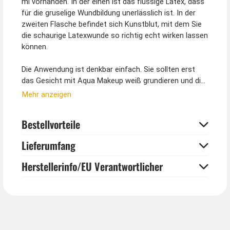
ml vorhanden. In der einen ist das flüssige Latex, dass
für die gruselige Wundbildung unerlässlich ist. In der
zweiten Flasche befindet sich Kunstblut, mit dem Sie
die schaurige Latexwunde so richtig echt wirken lassen
können.
Die Anwendung ist denkbar einfach. Sie sollten erst
das Gesicht mit Aqua Makeup weiß grundieren und die
Augen dunkel schminken (nicht im Lieferumfang
Mehr anzeigen
enthalten). Danach können Sie die Latexmilch an den
gewünschten Stellen dünn auftragen. Die einzelnen
Bestellvorteile
Schichten sollten immer zwischendurch trocknen.
Nach dem Trocknen aller Schichten kann die so
Lieferumfang
entstandene Latexhaut an den Rändern leicht
abgezogen werden, so dass der Eindruck von
Herstellerinfo/EU Verantwortlicher
zerfetzter Haut entsteht. Mit Kunstblut wird die
Wunde zum Schluss realistisch gestaltet.
Latex nicht auf echte Wunden oder haarige Stellen
auftragen. Von Augen fernhalten. Beachten Sie bitte
die Hinweise auf der Verpackung.