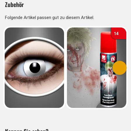
Zubehör
Weiße Zombie Kontaktlinsen können separat bestellt
Folgende Artikel passen gut zu diesem Artikel.
werden.
14
Vorherige
Nächs