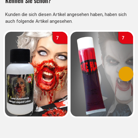
Kennen Sie schon?
Kunden die sich diesen Artikel angesehen haben, haben sich
auch folgende Artikel angesehen.
7
7
Vorherige
Nächs