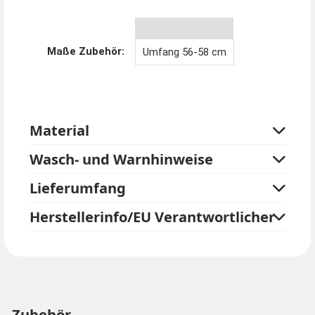
Statement auf jeder Feier und komplettieren Sie Ihr
Outfit mit diesem zeitlosen Klappzylinder!
Maße Zubehör:
Umfang 56-58 cm
Material
Wasch- und Warnhinweise
Lieferumfang
Herstellerinfo/EU Verantwortlicher
Zubehör