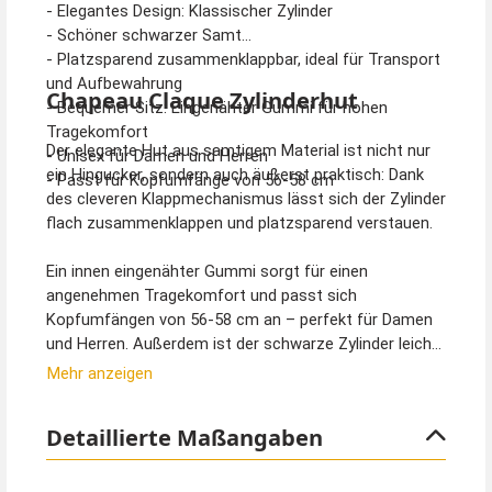
- Elegantes Design: Klassischer Zylinder
- Schöner schwarzer Samt
- Platzsparend zusammenklappbar, ideal für Transport
und Aufbewahrung
Chapeau Claque Zylinderhut
- Bequemer Sitz: Eingenähter Gummi für hohen
Tragekomfort
Der elegante Hut aus samtigem Material ist nicht nur
- Unisex für Damen und Herren
ein Hingucker, sondern auch äußerst praktisch: Dank
- Passt für Kopfumfänge von 56-58 cm
des cleveren Klappmechanismus lässt sich der Zylinder
flach zusammenklappen und platzsparend verstauen.
Ein innen eingenähter Gummi sorgt für einen
angenehmen Tragekomfort und passt sich
Kopfumfängen von 56-58 cm an – perfekt für Damen
und Herren. Außerdem ist der schwarze Zylinder leicht
und durch das Gummiband drückt nichts.
Mehr anzeigen
Dieser Deluxe Klappzylinder ist vielseitig einsetzbar:
Detaillierte Maßangaben
Perfekt für Karneval, Steampunk-Looks, 20er-Jahre-
Kostüme, Gothic Vampire oder auch für Tanzshows
und elegante Mottopartys. Setzen Sie ein stilvolles