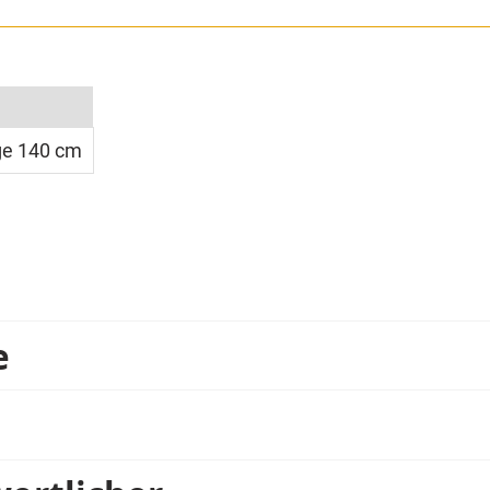
Bluse ist nicht im Lieferumfang enthalten. Die Gryffindo
e 140 cm
e