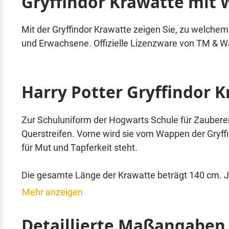
Gryffindor Krawatte mit
Mit der Gryffindor Krawatte zeigen Sie, zu welche
und Erwachsene. Offizielle Lizenzware von TM & Wa
Harry Potter Gryffindor 
Zur Schuluniform der Hogwarts Schule für Zauberei 
Querstreifen. Vorne wird sie vom Wappen der Gryffi
für Mut und Tapferkeit steht.
Die gesamte Länge der Krawatte beträgt 140 cm. Je
Krawattenknoten sollten Sie auf jeden Fall binden k
Mehr anzeigen
Tragen Sie die Krawatte passend zu Harry Potter
Detaillierte Maßangaben