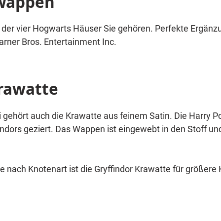
 Wappen
m der vier Hogwarts Häuser Sie gehören. Perfekte Ergänz
rner Bros. Entertainment Inc.
Krawatte
gehört auch die Krawatte aus feinem Satin. Die Harry Po
ndors geziert. Das Wappen ist eingewebt in den Stoff und
 nach Knotenart ist die Gryffindor Krawatte für größere
önnen, denn dies ist eine richtige Krawatte und
, Ron Weasley und Hermine Granger Kostümen.