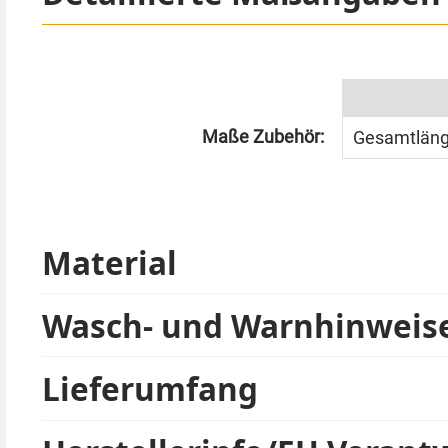
Rock kann separat bestellt werden. Die abgebildete 
Zauberschüler in Hogwarts geeignet.
Maße Zubehör:
Gesamtläng
Material
Wasch- und Warnhinweis
Lieferumfang