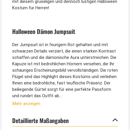
mit diesem gruseligen und dennoch lustigen Halloween
Kostüm für Herren!
Halloween Dämon Jumpsuit
Der Jumpsuit ist in feurigem Rot gehalten und mit
schwarzen Details verziert, die einen starken Kontrast
schaffen und die dämonische Aura unterstreichen. Die
Kapuze ist mit bedrohlichen Hörnern versehen, die Ihr
schauriges Erscheinungsbild vervollständigen. Die roten
Flügel sind das Highlight dieses Kostüms und verleihen
Ihnen eine bedrohliche, fast teuflische Präsenz. Der
beiliegende Gürtel sorgt für eine perfekte Passform
und rundet das Outfit ab
Mehr anzeigen
Tipp vom Kostümpalast:
Detaillierte Maßangaben
Mit etwas roter Schminke für das Gesicht runden Sie
den Look perfekt ab.