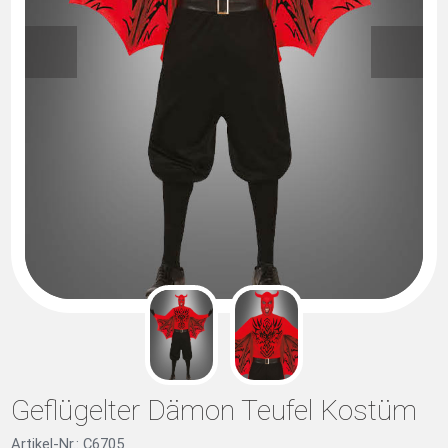
Geflügelter Dämon Teufel Kostüm
Artikel-Nr.: C6705