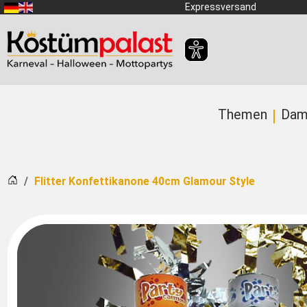
Zum Hauptinhalt springen
Expressversand
Themen
Dam
Startseite
Flitter Konfettikanone 40cm Glamour Style