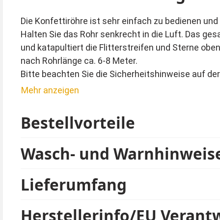
Die Konfettiröhre ist sehr einfach zu bedienen un
Halten Sie das Rohr senkrecht in die Luft. Das ges
und katapultiert die Flitterstreifen und Sterne o
nach Rohrlänge ca. 6-8 Meter.
Bitte beachten Sie die Sicherheitshinweise auf de
Konfetti Feuerwerk nicht auf Menschen oder Tiere
Mehr anzeigen
Immer weg vom Körper anwenden.
Nie in der Nähe von Gesicht oder Ohren verwenden
Bestellvorteile
Wasch- und Warnhinweis
Lieferumfang
Herstellerinfo/EU Verant