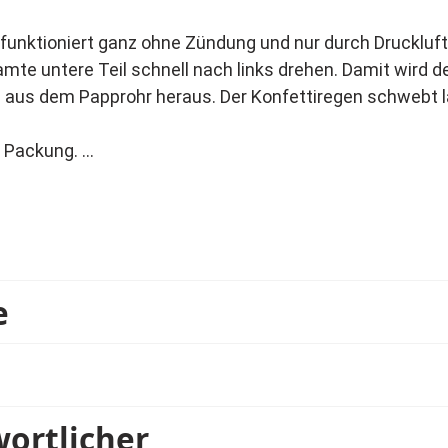
d funktioniert ganz ohne Zündung und nur durch Druckluft
amte untere Teil schnell nach links drehen. Damit wird d
ben aus dem Papprohr heraus. Der Konfettiregen schwebt
r Packung.
 abfeuern.
.
e
wortlicher