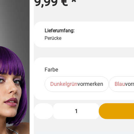
9,99 €
*
Lieferumfang:
Perücke
Farbe
Dunkelgrün
vormerken
Blau
vor