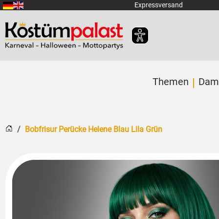
Zum Hauptinhalt springen
Expressversand
Themen
Dam
Startseite
Bobfrisur Perücke Helene Blau Lila Grün