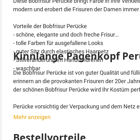
Diese Bobfrisur Perücke bringt Farbe in Ihre Verkle
modern und erobert die Frisuren der Damen immer
Vorteile der Bobfrisur Perücke
- schöne, elegante und doch freche Frisur
- tolle Farben für ausgefallene Looks
- guter Sitz durch elastisches Haarnetz
Kinnlange Pagenkopf Pe
- Stilveränderung im Handumdrehen
- waschbar
Die Bobfrisur Perücke ist von guter Qualität und fül
erinnern an die provokanten Frisuren der 20er Jahr
der schönen Bobfrisur Perücke wird Ihr Kostüm perf
Perücke vorsichtig der Verpackung und dem Netz en
Vorsichtig von der Stirn aus über den Hinterkopf 
Mehr anzeigen
Sollten Sie selbst lange Haare haben, empfehlen wir
Bestellvorteile