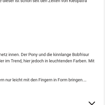
 dieser ist schon seit den Zeiten von Kleopatra
rnetz innen. Der Pony und die kinnlange Bobfrisur
er im Trend, hier jedoch in leuchtenden Farben. Mit
 nur leicht mit den Fingern in Form bringen.
ücke haben.
der Perücke und gibt ihr zusätzlich Halt.