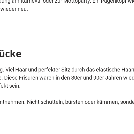
idung am Karneval oder zur Mottoparty. Ein Pagenkopf wie
 wieder neu.
rücke
lig. Viel Haar und perfekter Sitz durch das elastische Haa
e. Diese Frisuren waren in den 80er und 90er Jahren wied
ekt sein.
tnehmen. Nicht schütteln, bürsten oder kämmen, sondern
ziehen. So werden Sie lange Freude an dieser schönen Per
 ein zusätzliches Haarnetz. Das bändigt Ihre Frisur unter 