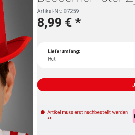
Artikel-Nr.: B7259
8,99 €
*
Lieferumfang:
Hut
J
Artikel muss erst nachbestellt werden
**