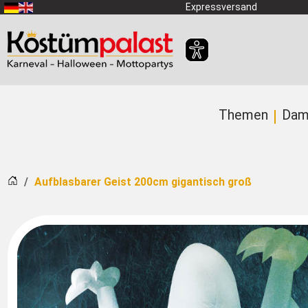
Zum Hauptinhalt springen
Expressversand
Themen
Dam
Startseite
Aufblasbarer Geist 200cm gigantisch groß