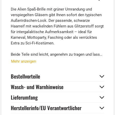
Die Alien Spaß-Brille mit grüner Umrandung und
verspiegelten Gläsern gibt Ihnen sofort den typischen
Außerirdischen-Look. Der passende, schwarze
Haarreif mit wackelnden Fühlern aus Glitzerstoff sorgt
für intergalaktische Aufmerksamkeit – ideal für
Karneval, Mottoparty, Fasching oder als verrücktes
Extra zu Sci-Fi-Kostümen.
Beide Teile sind leicht, angenehm zu tragen und lassen
sich super mit silbernen Outfits oder galaktischen
Mehr anzeigen
Accessoires kombinieren. Ob Marsmensch,
Weltraumdiva oder Area-51-Tourist – mit diesem Set
Bestellvorteile
sind Sie voll im Orbit!
Wasch- und Warnhinweise
Bitte beachten:
Diese Brille ist ein Party Kostümzubehör und nicht als
Lieferumfang
Sehhilfe oder UV Sonnenschutz geeignet.
Herstellerinfo/EU Verantwortlicher