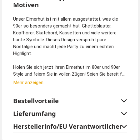
Motiven
Unser Eimerhut ist mit allem ausgestattet, was die
90er so besonders gemacht hat: Ghettoblaster,
Kopfhörer, Skatebord, Kassetten und viele weitere
bunte Symbole. Dieses Design versprüht pure
Nostalgie und macht jede Party zu einem echten
Highlight.
Holen Sie sich jetzt Ihren Eimerhut im 80er und 90er
Style und feiern Sie in vollen Zügen! Seien Sie bereit für
bewundernde Blicke und unvergessliche Momente mit
Mehr anzeigen
diesem einzigartigen und lustigen Accessoire.
Bestellvorteile
Lieferumfang
Herstellerinfo/EU Verantwortlicher