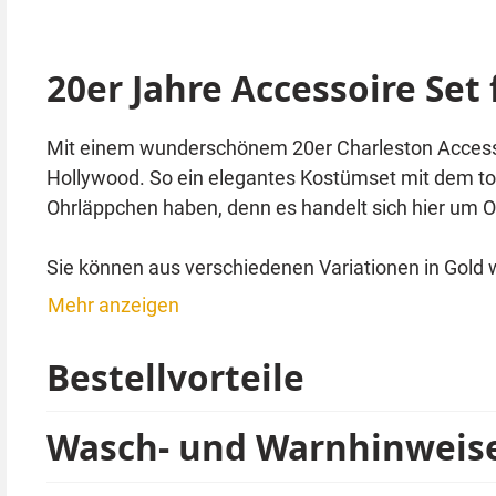
20er Jahre Accessoire Set
Mit einem wunderschönem 20er Charleston Accesso
Hollywood. So ein elegantes Kostümset mit dem tol
Ohrläppchen haben, denn es handelt sich hier um O
Sie können aus verschiedenen Variationen in Gold 
Mehr anzeigen
Set E
Haarschmuck mit grünem Schmuckstein
Bestellvorteile
Grüne Ohrringe
Zigarettenspitze
Wasch- und Warnhinweis
Perlenarmband
Perlenkette