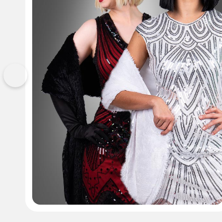
Haarschmuck mit schwarzen Federn
Ohrringe mit schwarzem Schmuckstein
Perlenkette
Zigarettenspitze
Schwarze, fingerlose Handschuhe
Vorherige
Bitte beachten Sie:
Ohrstecker sind Hygieneartikel und können nur ve