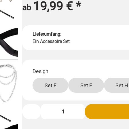
19,99 €
*
ab
Lieferumfang:
Ein Accessoire Set
Design
Set E
Set F
Set H